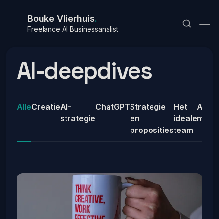
Bouke Vlierhuis
.
Freelance AI Businessanalist
AI-deepdives
Alle
Creatie
AI-
ChatGPT
Strategie
Het
AI vo
Abonneren
strategie
en
ideale
mana
Inloggen
proposities
team